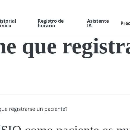
istorial
Registro de
Asistente
Prec
línico
horario
IA
e que registr
ue registrarse un paciente?