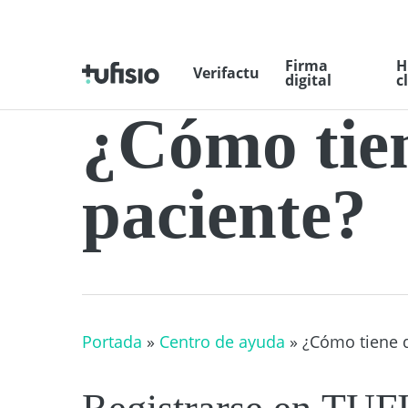
Saltar
al
Firma
H
contenido
Verifactu
digital
c
principal
¿Cómo tien
paciente?
Portada
»
Centro de ayuda
»
¿Cómo tiene q