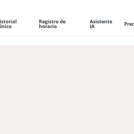
istorial
Registro de
Asistente
Prec
línico
horario
IA