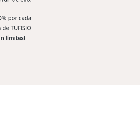
30%
por cada
n de TUFISIO
n límites!