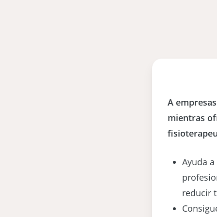
A empresas 
mientras of
fisioterape
Ayuda a 
profesion
reducir 
Consigue