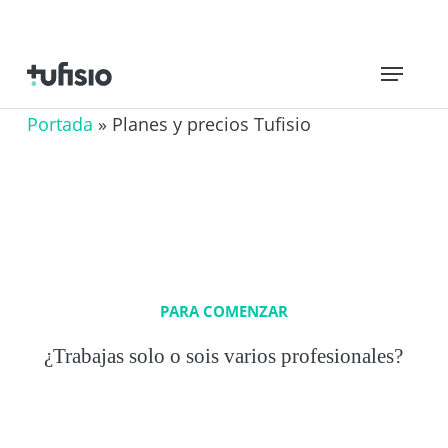
Saltar
al
Menú
contenido
principal
Portada
»
Planes y precios Tufisio
PARA COMENZAR
¿Trabajas solo o sois varios profesionales?