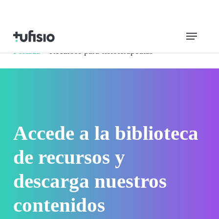
Saltar
al
Menú
contenido
Portada
»
Recursos para fisioterapeutas
principal
Accede a la biblioteca
de recursos y
descarga nuestros
contenidos